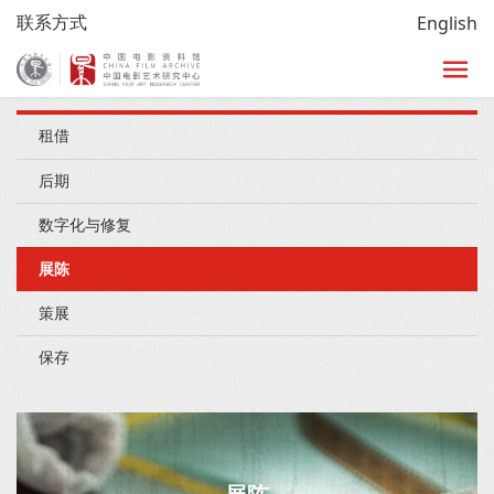
联系方式
English
首页
/
了解我们
/
服务
/
展陈
租借
后期
数字化与修复
展陈
策展
保存