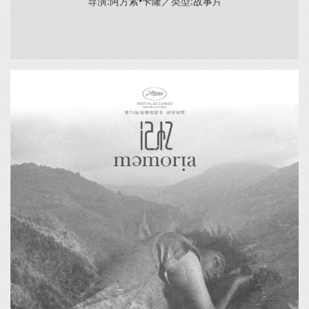
导演:阿方索•卡隆／类型:故事片