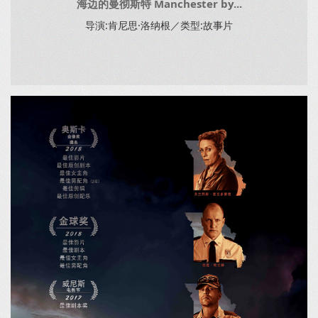
海边的曼彻斯特 Manchester by...
导演:肯尼思·洛纳根／类型:故事片