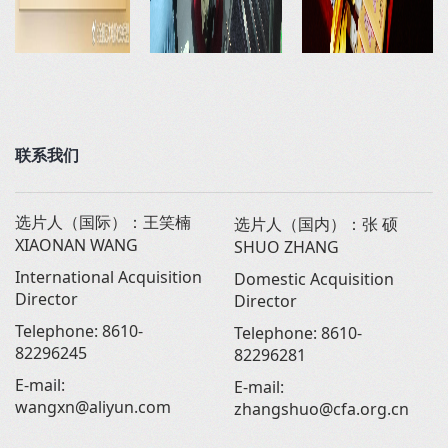
联系我们
选片人（国际）：王笑楠
选片人（国内）：张 硕
XIAONAN WANG
SHUO ZHANG
International Acquisition
Domestic Acquisition
Director
Director
Telephone: 8610-
Telephone: 8610-
82296245
82296281
E-mail:
E-mail:
wangxn@aliyun.com
zhangshuo@cfa.org.cn