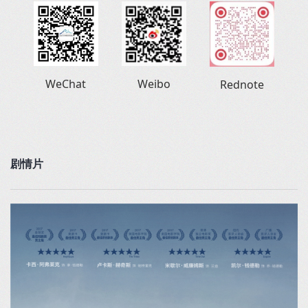
Weibo
WeChat
Rednote
剧情片