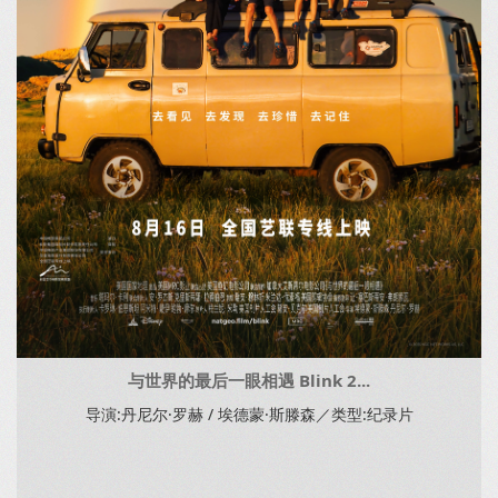
与世界的最后一眼相遇 Blink 2...
导演:丹尼尔·罗赫 / 埃德蒙·斯滕森／类型:纪录片