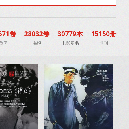
571卷
28032卷
30779本
15150册
剧照
海报
电影图书
期刊