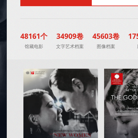
48161个
34909卷
45603卷
17
馆藏电影
文字艺术档案
图像档案