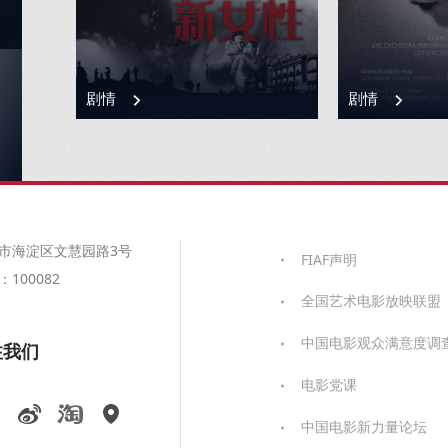
剧情
剧情
市海淀区文慧园路3号
FIAF声明
100082
全国艺术电影放映联盟
中国电影观众满意度调
注我们
电影党课
中国电影新力量论坛