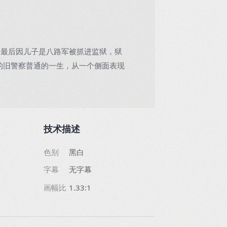
，最后因儿子是八路军被抓进监狱，狱
的旧警察普通的一生，从一个侧面表现
技术描述
色别
黑白
字幕
无字幕
画幅比
1.33:1