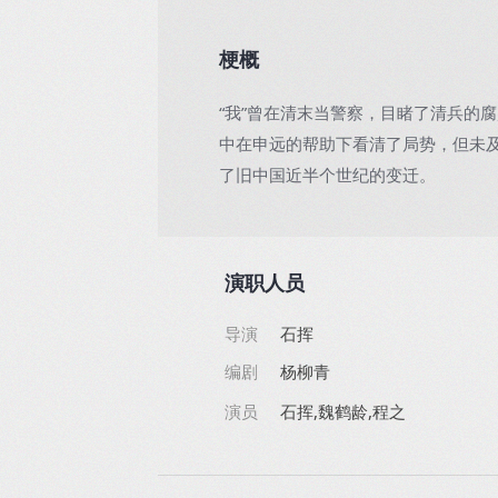
梗概
“我”曾在清末当警察，目睹了清兵的
中在申远的帮助下看清了局势，但未
了旧中国近半个世纪的变迁。
演职人员
导演
石挥
编剧
杨柳青
演员
石挥,魏鹤龄,程之