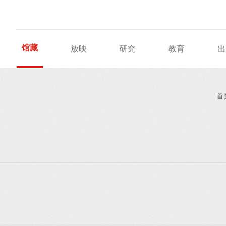
馆藏
放映
研究
教育
出
首