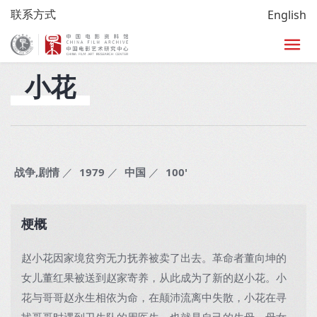
联系方式
English
首页
>
馆藏
>
电影目录查询
>
修复经典
>
影片资料
小花
战争,剧情
／
1979
／
中国
／
100'
梗概
赵小花因家境贫穷无力抚养被卖了出去。革命者董向坤的
女儿董红果被送到赵家寄养，从此成为了新的赵小花。小
花与哥哥赵永生相依为命，在颠沛流离中失散，小花在寻