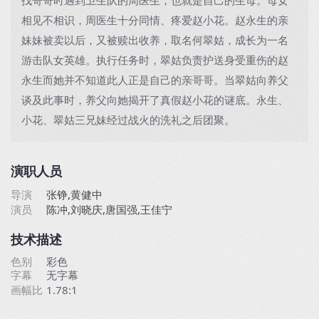
找哥哥时遇到卫生队的周医生，也就是自己的生母。母女
相见不相识，周医生十分同情、疼爱赵小花。赵永生的亲
妹妹被卖以后，又被赎出收养，取名何翠姑，成长为一名
游击队女英雄。执行任务时，翠姑负责护送身受重伤的赵
永生而她并不知道此人正是自己的亲哥哥。当翠姑向养父
谈及此事时，养父向她揭开了真假赵小花的谜底。永生、
小花、翠姑三兄妹经过战火的洗礼之后团聚。
演职人员
导演
张铮,黄健中
演员
陈冲,刘晓庆,唐国强,王佳宁
技术描述
色别
彩色
字幕
无字幕
画幅比
1.78:1