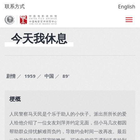
联系方式
English
首页
>
馆藏
>
电影目录查询
>
修复经典
>
影片资料
今天我休息
剧情
／
1959
／
中国
／
89'
梗概
人民警察马天民是个乐于助人的小伙子。派出所所长的爱
人给他介绍了一位女友刘萍并约定见面，但小马几次都因
帮助群众排忧解难而负约，导致约会时间一改再改。最后