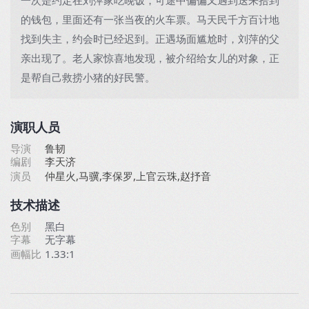
一次是约定在刘萍家吃晚饭，可途中偏偏又遇到送来拾到
的钱包，里面还有一张当夜的火车票。马天民千方百计地
找到失主，约会时已经迟到。正遇场面尴尬时，刘萍的父
亲出现了。老人家惊喜地发现，被介绍给女儿的对象，正
是帮自己救捞小猪的好民警。
演职人员
导演
鲁韧
编剧
李天济
演员
仲星火,马骥,李保罗,上官云珠,赵抒音
技术描述
色别
黑白
字幕
无字幕
画幅比
1.33:1