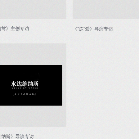
闻莺》主创专访
《“炼”爱》导演专访
维纳斯》导演专访