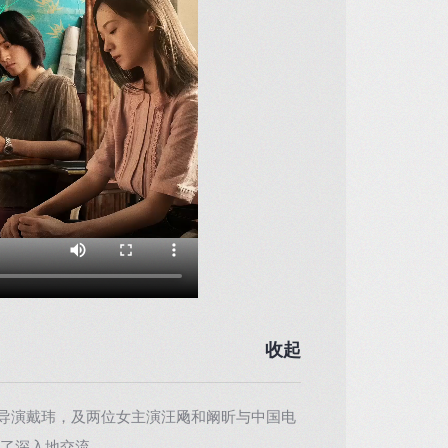
收起
的导演戴玮，及两位女主演汪飏和阚昕与中国电