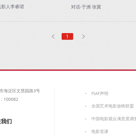
点影人李睿珺
对话-于洲 张冀
1
市海淀区文慧园路3号
FIAF声明
100082
全国艺术电影放映联盟
中国电影观众满意度调
注我们
电影党课