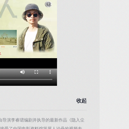
收起
布，由导演李睿珺编剧并执导的最新作品《隐入尘