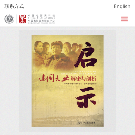
联系方式
English
首页
/
研究
/
图书
/
图书详细页