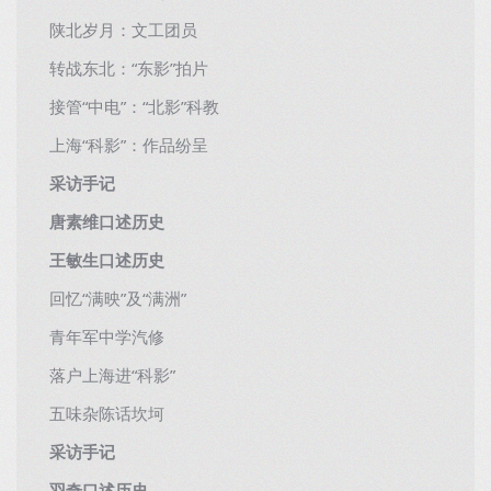
陕北岁月：文工团员
转战东北：“东影”拍片
接管“中电”：“北影”科教
上海“科影”：作品纷呈
采访手记
唐素维口述历史
王敏生口述历史
回忆“满映”及“满洲”
青年军中学汽修
落户上海进“科影”
五味杂陈话坎坷
采访手记