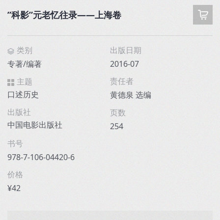
”科影”元老忆往录——上海卷
类别
出版日期
专著/编著
2016-07
责任者
主题
口述历史
黄德泉 选编
出版社
页数
中国电影出版社
254
书号
978-7-106-04420-6
价格
¥42