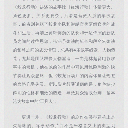
《蛟龙行动》讲述的故事比《红海行动》体量更大、
角色更多、关系更复杂，后者是营救人质的单线故
事，前者则包括了蛟龙小队和潜艇官兵两组官兵的战
斗和生活，再加上黄轩饰演的队长和于适饰演的新队
员之间的过往恩怨，张涵予饰演的艇长和段奕宏饰演
的领导之间的战友情谊，总共有4条叙事线索。人物塑
造，尤其是团队群像人物塑造，一向是林超贤电影叙
事中的短板，他在以前的作品中可以用惊险刺激的快
节奏让观众忽略，但《蛟龙行动》的内容体量让规避
的套路几乎失灵。所以影片颇受诟病的是，角色缺少
鲜明的性格和细致的塑造，导致观众难以分辨，基本
沦为故事中的“工具人”。
更进一步，《蛟龙行动》的剧作在类型建构上是
欠清晰的。军事动作片并不是严格意义上的类型划