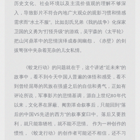
历史文化、社会环境以及主流价值观的理解不够深
入，导致影片不符合内地广大观众的观影习惯和情感
需求而“水土不服”。比如彭氏兄弟《我的战争》化保家
卫国的义勇为“打怪升级”的游戏，吴宇森的《太平轮》
把山河鼎革中的悲情演绎成春闺幽怨，《赤壁》的剑
拔弩张中夹杂着芜杂的儿女私情。
《蛟龙行动》的问题就在于，这个讲述“近未来”的
故事中，看不到今天中国人普遍的体悟和感受，看不
到曾经屈辱的民族在强盛之后的自信和勇气，正如有
评论所说，军事影片的悲情基调，源自上世纪80年代
以来，文化界在屏蔽、阉割革命叙事后，只能回到“落
后的中国VS先进的西方”的叙事窠臼中。落后又要胜
利，就只能靠牺牲，就不能不悲情。 作为一种创作的
惯性，《蛟龙行动》的创作者可能还不相信，还不习