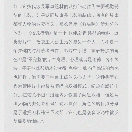
分，它指代涉及军事题材的以打斗动作为主要视觉特
征的电影。如果认同故事是电影的基础，所有的故事
都和人物的转变有关，那么借用《救猫咪》所划分的
体系，《蛟龙行动》是一个“伙伴之情”类型的电影，这
类影片中，改变主人公生活的是另一个人，而不是一
个关键的时刻或者事件。影片中于适、黄轩扮演的角
色都是“不完整”的，在身理、心理或者是道德上各有欠
缺，需要彼此帮助才能变得“完整”，张涵予饰演的角色
也同样，他需要同学兼上级的关心支持。这种类型在
香港警匪片中经常被演绎为双雄模式，编剧在影片中
分别在蛟龙小组和潜艇内外设置了两组双雄，但这两
组人物的变化都相当生硬不自然，角色的转折点分别
是于适捅刀和张涵予吹琴，它们也是众多评论中被反
复提及的“槽点”。