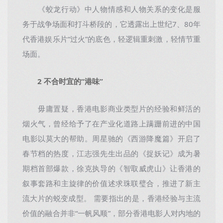
《蛟龙行动》中人物情感和人物关系的变化是服
务于战争场面和打斗桥段的，它透露出上世纪7、80年
代香港娱乐片“过火”的底色，轻逻辑重刺激，轻情节重
场面。
2 不合时宜的“港味”
毋庸置疑，香港电影商业类型片的经验和鲜活的
烟火气，曾经给予了在产业化道路上蹒跚前进的中国
电影以莫大的帮助。周星驰的《西游降魔篇》开启了
春节档的热度，江志强先生出品的《捉妖记》成为暑
期档首部爆款，徐克执导的《智取威虎山》让香港的
叙事套路和主旋律的价值述求珠联璧合，推进了新主
流大片的蜕变成型。 需要指出的是，香港经验与主流
价值的融合并非“一帆风顺”，部分香港电影人对内地的