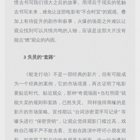
惯去书写我们强大之后的故事。用滞后于现实的笔触
去书写未来，难免让这部电影有“不合时宜”的观感。叠
加上有待提升的剧作和叙事，火爆的场面之外难以让
观众找到可以共情共鸣的人物，应该是这部大片没有
能点“燃”观众的内因。
3 失灵的“套路”
《蛟龙行动》不是一部经典的影片，但有可能成
为一个经典的案例，它的市场境遇，再次证明了电影
要贴近时代、贴近观众，那种“奇观场面+当红明星”就
能大卖的规则和套路，已然失灵。 同样值得商榷的是
影片的市场策略。宣传期以 “台词涉密需手写记录” 等
噱头进行 “保密营销”，让观众觉得观影门槛过高，戏
称自己嘴不严不敢去看。主创在路演中呼吁小朋友观