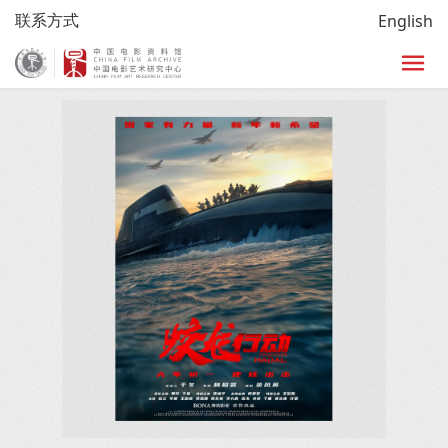
联系方式
English
首页
/
研究
/
龙文鞭影
/
龙文鞭影详情页