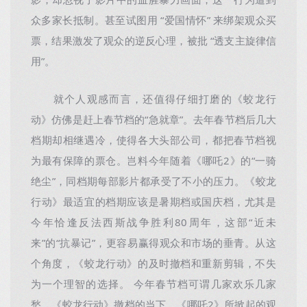
影，却忽视了影片中的血腥暴力画面，这一行为遭到
众多家长抵制。甚至试图用 “爱国情怀” 来绑架观众买
票，结果激发了观众的逆反心理，被批 “透支主旋律信
用”。
就个人观感而言，还值得仔细打磨的《蛟龙行
动》仿佛是赶上春节档的“急就章”。去年春节档后几大
档期却相继遇冷，使得各大头部公司，都把春节档视
为最有保障的票仓。岂料今年随着《哪吒2》的“一骑
绝尘”，同档期每部影片都承受了不小的压力。《蛟龙
行动》最适宜的档期应该是暑期档或国庆档，尤其是
今年恰逢反法西斯战争胜利80周年，这部“近未
来”的“抗暴记”，更容易赢得观众和市场的垂青。从这
个角度，《蛟龙行动》的及时撤档和重新剪辑，不失
为一个理智的选择。 今年春节档可谓几家欢乐几家
愁，《蛟龙行动》撤档的当下，《哪吒2》所掀起的观