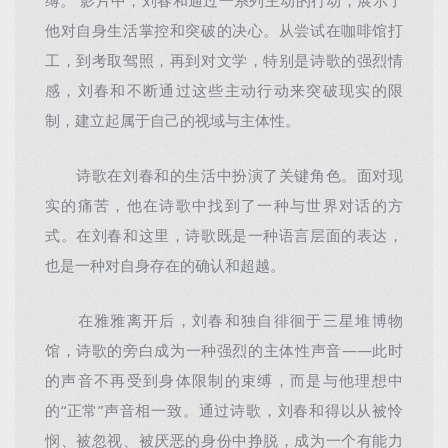
缚。 影片中，刘春和通过一系列主动的行动，展示了
他对自身生活掌控和突破的决心。从尝试在咖啡馆打
工，到考取驾照，再到对文学，特别是诗歌的强烈情
感，刘春和不断通过这些主动行动来突破现实的限
制，建立起属于自己的视域与主体性。
诗歌在刘春和的生活中扮演了关键角色。面对现
实的痛苦，他在诗歌中找到了一种与世界对话的方
式。在刘春和这里，诗歌既是一种语言层面的表达，
也是一种对自身存在的确认和超越。
在雅雅离开后，刘春和独自徘徊于三星堆博物
馆，诗歌的旁白成为一种强烈的主体性声音——此时
的声音不再受到身体限制的束缚，而是与他理想中
的“正常”声音相一致。通过诗歌，刘春和得以从被怜
悯、被忽视、被厌恶的身份中挣脱，成为一个有能力