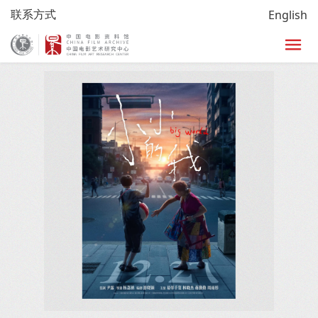
联系方式
English
首页
/
研究
/
龙文鞭影
/
龙文鞭影详情页