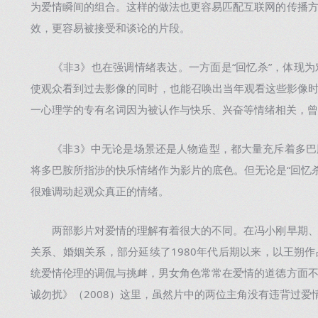
为爱情瞬间的组合。这样的做法也更容易匹配互联网的传播
效，更容易被接受和谈论的片段。
《非3》也在强调情绪表达。一方面是“回忆杀”，体现为
使观众看到过去影像的同时，也能召唤出当年观看这些影像时与
一心理学的专有名词因为被认作与快乐、兴奋等情绪相关，曾
《非3》中无论是场景还是人物造型，都大量充斥着多巴
将多巴胺所指涉的快乐情绪作为影片的底色。但无论是“回忆杀
很难调动起观众真正的情绪。
两部影片对爱情的理解有着很大的不同。在冯小刚早期、
关系、婚姻关系，部分延续了1980年代后期以来，以王朔
统爱情伦理的调侃与挑衅，男女角色常常在爱情的道德方面
诚勿扰》（2008）这里，虽然片中的两位主角没有违背过