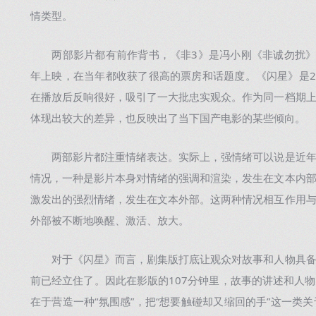
情类型。
两部影片都有前作背书，《非3》是冯小刚《非诚勿扰》系列
年上映，在当年都收获了很高的票房和话题度。《闪星》是2
在播放后反响很好，吸引了一大批忠实观众。作为同一档期
体现出较大的差异，也反映出了当下国产电影的某些倾向。
两部影片都注重情绪表达。实际上，强情绪可以说是近年
情况，一种是影片本身对情绪的强调和渲染，发生在文本内
激发出的强烈情绪，发生在文本外部。这两种情况相互作用
外部被不断地唤醒、激活、放大。
对于《闪星》而言，剧集版打底让观众对故事和人物具备
前已经立住了。因此在影版的107分钟里，故事的讲述和人
在于营造一种“氛围感”，把“想要触碰却又缩回的手”这一类