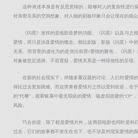
这种表述本身是有反思意味的，能够对人的复杂性进行探
对亲密关系的空洞想象、对人物的刻板印象只会让现在的观众
《闪星》发挥的是电影造梦的功能。《闪星》以及与之相
爱情，而只是涉及爱情的概念。相比剧版，影版《闪星》中
关系。而背景的虚化为的是突出前景/爱情的聚焦，《闪星
对象被坚定选择、不容置疑，爱情关系是一种排他性的呈现。
在新的社会现实下，伴随多重议题的讨论，人们对爱情的
得比过去更加困难。而这类青春爱情片之所以受到欢迎，在
的“代餐”，观看银幕中毫无瑕疵的爱情、嗑虚拟甜蜜的“CP
风险。
巧合的是，除了都是爱情片外，这两部电影也同时是科幻
过去，它们的故事都不发生在当下，也不涉及对现实爱情的