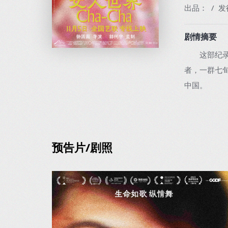
出品： / 发
剧情摘要
这部纪录片
者，一群七
中国。
预告片/剧照