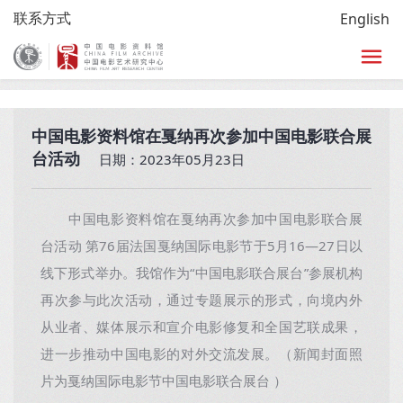
联系方式
English
首页
>
放映
>
电影节展
>
电影节展详情页
中国电影资料馆在戛纳再次参加中国电影联合展
台活动
日期：2023年05月23日
中国电影资料馆在戛纳再次参加中国电影联合展
台活动 第76届法国戛纳国际电影节于5月16—27日以
线下形式举办。我馆作为“中国电影联合展台”参展机构
再次参与此次活动，通过专题展示的形式，向境内外
从业者、媒体展示和宣介电影修复和全国艺联成果，
进一步推动中国电影的对外交流发展。（新闻封面照
片为戛纳国际电影节中国电影联合展台 ）