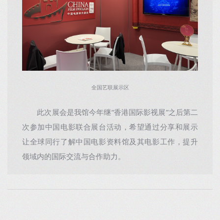
全国艺联展示区
此次展会是我馆今年继“香港国际影视展”之后第二
次参加中国电影联合展台活动，希望通过分享和展示
让全球同行了解中国电影资料馆及其电影工作，提升
领域内的国际交流与合作助力。