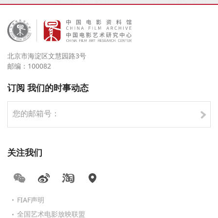
北京市海淀区文慧园路3号
邮编：100082
订阅 我们的时事动态
关注我们
FIAF声明
全国艺术电影放映联盟