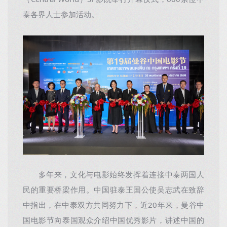
（Central World）SF影院举行开幕仪式，600余位中
泰各界人士参加活动。
多年来，文化与电影始终发挥着连接中泰两国人
民的重要桥梁作用。中国驻泰王国公使吴志武在致辞
中指出，在中泰双方共同努力下，近20年来，曼谷中
国电影节向泰国观众介绍中国优秀影片，讲述中国的