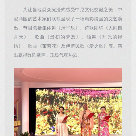
为让当地观众沉浸式感受中尼文化交融之美，中
尼两国的艺术家们联袂呈现了一场精彩纷呈的文艺演
出。节目包括集体舞《清平乐》、诗歌朗诵《人间四
月天》、歌曲《最初的梦想》、独舞《时光的绳
结》、歌曲《茉莉花》及伊博民歌《爱之歌》等。演
出赢得阵阵掌声，现场气氛热烈。