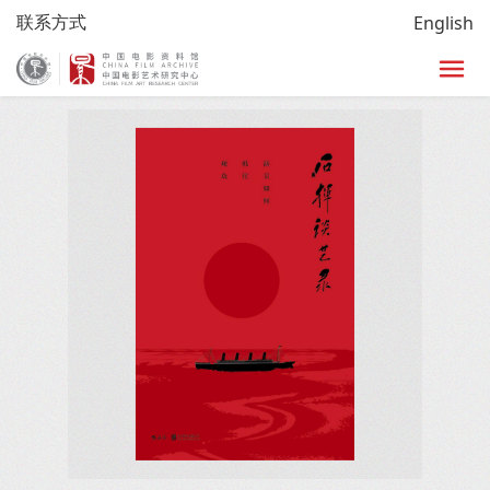
联系方式
English
首页
/
研究
/
图书
/
图书详细页