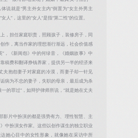
体说就是“男主外女主内”倒置为“女主外男主
女人”，这里的“女人”是指“第二性”的位置。
上，担任家庭职责，照顾孩子，装修房子，同
入创作，离当作家的理想渐行渐远，社会价值感
智英”，《新闺怨》中的何绿音，《婚姻故事》中
，靠稿费和翻译挣钱养家，提供另一半的经济来
的丈夫抱怨妻子对家庭的冷漠，而妻子却一针见
被诟病为不忠的妻子，失职的母亲，最后成为杀
一的罪过”，如辩护律师所说，“就是她在丈夫
部影片中扮演的都是强势有力、理性智慧、主
判》中扮演女作家。这些以创作谋生的独立职业
表达她心目中的女性形象，就像她在采访中所