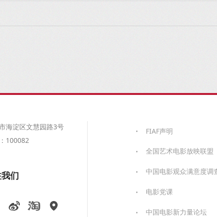
市海淀区文慧园路3号
FIAF声明
100082
全国艺术电影放映联盟
中国电影观众满意度调
注我们
电影党课
中国电影新力量论坛