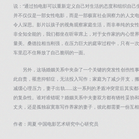
说：“通过拍电影可以重新定义自己对生活的态度和组织自己生
并不仅仅是一部女性电影，而是一部极富社会洞察力的人文
令人深思。影片以孩子的视角观察家庭生活，而非单纯的女
非全知全能的，我们都坐在听审席上，对于女作家的内心世
量美。桑德拉相当刚强，在压力巨大的庭审过程中，只有一
车里忍不住释放了自己脆弱的一面。
另外，这场婚姻关系中夹杂了一个关键的突发性创伤性事
此自责，罹患抑郁症，无法投入写作；家庭为了减少开支，
减缓心理压力，妻子出轨……这一系列的矛盾冲突背后其实
的复杂性。谁对谁错呢？婚姻关系中夫妻双方都有牺牲妥协
丈夫，还是孤独寂寞靠写作养家的妻子，彼此都需要一份互相
作者：周夏 中国电影艺术研究中心研究员