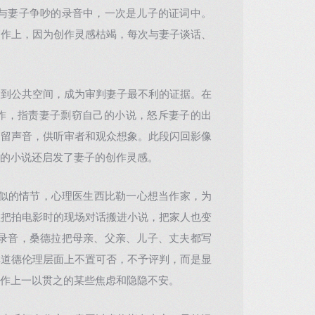
是与妻子争吵的录音中，一次是儿子的证词中。
写作上，因为创作灵感枯竭，每次与妻子谈话、
到公共空间，成为审判妻子最不利的证据。在
作，指责妻子剽窃自己的小说，怒斥妻子的出
只留声音，供听审者和观众想象。此段闪回影像
的小说还启发了妻子的创作灵感。
似的情节，心理医生西比勒一心想当作家，为
且把拍电影时的现场对话搬进小说，把家人也变
偷录音，桑德拉把母亲、父亲、儿子、丈夫都写
其道德伦理层面上不置可否，不予评判，而是显
作上一以贯之的某些焦虑和隐隐不安。