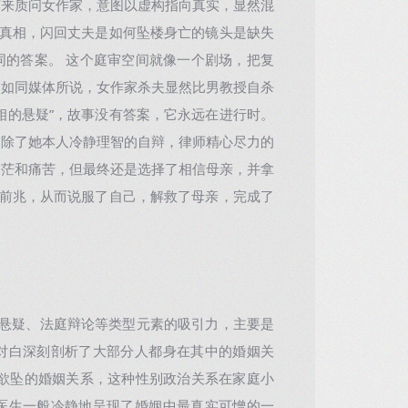
来质问女作家，意图以虚构指向真实，显然混
出真相，闪回丈夫是如何坠楼身亡的镜头是缺失
同的答案。 这个庭审空间就像一个剧场，把复
，如同媒体所说，女作家杀夫显然比男教授自杀
相的悬疑”，故事没有答案，它永远在进行时。
，除了她本人冷静理智的自辩，律师精心尽力的
迷茫和痛苦，但最终还是选择了相信母亲，并拿
的前兆，从而说服了自己，解救了母亲，完成了
悬疑、法庭辩论等类型元素的吸引力，主要是
对白深刻剖析了大部分人都身在其中的婚姻关
摇欲坠的婚姻关系，这种性别政治关系在家庭小
医生一般冷静地呈现了婚姻中最真实可憎的一