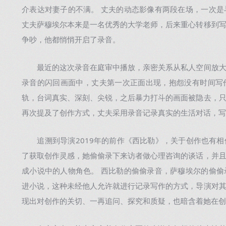
介表达对妻子的不满。 丈夫的动态影像有两段在场，一次
丈夫萨穆埃尔本来是一名优秀的大学老师，后来重心转移到
争吵，他都悄悄开启了录音。
最近的这次录音在庭审中播放，亲密关系从私人空间放大
录音的闪回画面中，丈夫第一次正面出现，抱怨没有时间写
轨，台词真实、深刻、尖锐，之后暴力打斗的画面被隐去，
再次提及了创作方式，丈夫采用录音记录真实的生活对话，写
追溯到导演2019年的前作《西比勒》，关于创作也有相
了获取创作灵感，她偷偷录下来访者做心理咨询的谈话，并
成小说中的人物角色。 西比勒的偷偷录音，萨穆埃尔的偷
进小说，这种未经他人允许就进行记录写作的方式，导演对
现出对创作的关切、一再追问、探究和质疑，也暗含着她在创