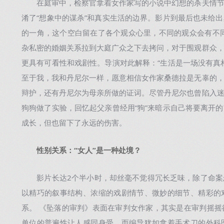
在庭审中，检察官拿着女作家写的小说中幻想的杀夫情节
淆了“想象中的谋杀”和真实生活的边界。影片到最后也未给
的一角，这个空白留在了各个观众心里，不同的观众会有不
杂私密的婚姻关系拉到大庭广众之下去拷问，对于围观群众
更具有可看性和戏剧性。导演对此解释：“生活是一场没有真
至于我，我和丹尼尔一样，愿意相信女作家桑德拉是无辜的
辩护，还有丹尼尔为母亲所做的证词。尽管丹尼尔也曾陷入
狗狗做了实验，回忆起父亲曾经用“狗”来暗示自己将要离开
成长，但也留下了永远的伤害。
性别关系：“女人”是一种处境？
影片长达2个半小时，却丝毫不觉得冗长乏味，除了命案
以精巧的叙事结构、浓缩的戏剧情节、微妙的细节、精彩的
系。 《坠落的审判》表面在审判女作家，其实是在审判摇
单位的普遍性让人感同身受，而编导犹如拿着手术刀的外科