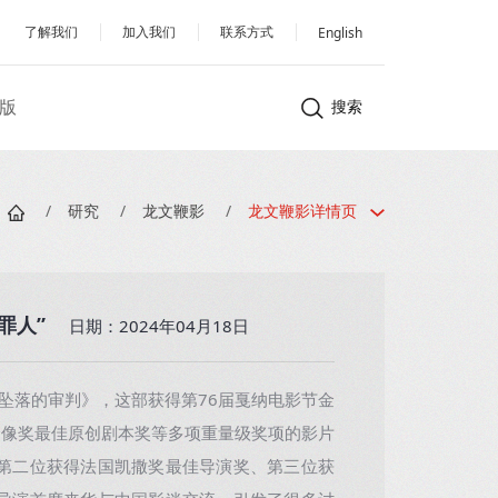
了解我们
加入我们
联系方式
English
版
搜索
/
研究
/
龙文鞭影
/
龙文鞭影详情页
罪人”
日期：2024年04月18日
坠落的审判》，这部获得第76届戛纳电影节金
金像奖最佳原创剧本奖等多项重量级奖项的影片
上第二位获得法国凯撒奖最佳导演奖、第三位获