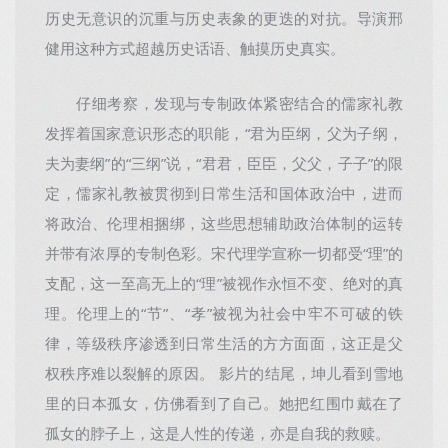
历史无意识的沉重与历史表象的更迭的对抗。导演邢
健用这种方式超越历史话语、触摸历史真实。
仔细考察，发现与专制政体紧密结合的儒家礼教
发挥着国家意识形态的职能，“君为臣纲，父为子纲，
夫为妻纲”的“三纲”说，“君君，臣臣，父父，子子”的限
定，儒家礼教被贯彻到日常生活和国体政治中，进而
将政治、伦理相捆绑，这些思想辅助政治体制的运转
并带有浓厚的专制色彩。宋代理学宣称一切都受“理”的
支配，这一至高无上的“理”被视作永恒不变、绝对的真
理。伦理上的“节”、“孝”被视为社会中牢不可破的铁
律，等级秩序渗透到日常生活的方方面面，这正是父
权秩序难以裂解的原因。 影片的结尾，坤儿看到雪地
里的日本孤女，仿佛看到了自己。她把红围巾戴在了
孤女的脖子上，这是人性的传递，亦是自我的救赎。