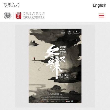
联系方式
English
首页
/
研究
/
龙文鞭影
/
龙文鞭影详情页