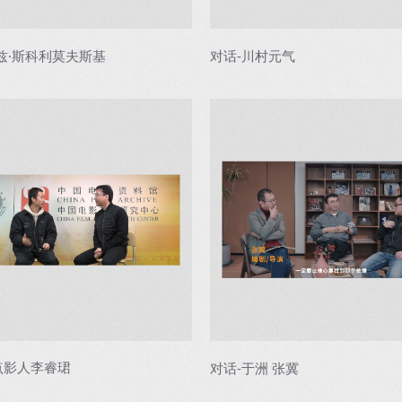
兹·斯科利莫夫斯基
对话-川村元气
点影人李睿珺
对话-于洲 张冀