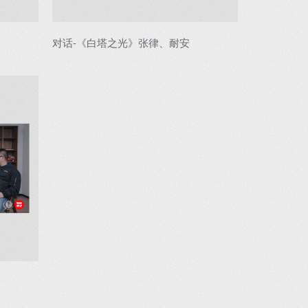
对话-《白塔之光》张律、耐安