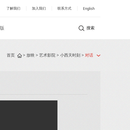
了解我们
加入我们
联系方式
English
版
搜索
首页
>
放映
>
艺术影院
>
小西天时刻
>
对话