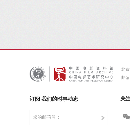
北京
邮编：
关
订阅 我们的时事动态